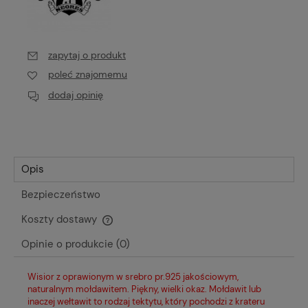
zapytaj o produkt
poleć znajomemu
dodaj opinię
Opis
Bezpieczeństwo
Koszty dostawy
Cena nie zawiera ewentualnych kosztów płatności
Opinie o produkcie (0)
Wisior z oprawionym w srebro pr.925 jakościowym,
naturalnym mołdawitem. Piękny, wielki okaz. Mołdawit lub
inaczej wełtawit to rodzaj tektytu, który pochodzi z krateru