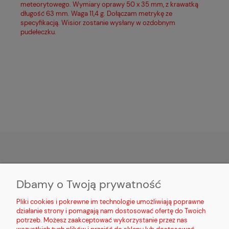
meteorytowego. Wymiary oprawy 50 x 35 mm, z krawatką
długość 63 mm. Waga 11,4 g. Dołączam metrykę ze
specyfikacją. Wisior zostanie wysłany w ozdobnym
pudełeczku.
MOJE KONTO
Dbamy o Twoją prywatność
PŁATNOŚCI I DOSTAWA
Pliki cookies i pokrewne im technologie umożliwiają poprawne
działanie strony i pomagają nam dostosować ofertę do Twoich
potrzeb. Możesz zaakceptować wykorzystanie przez nas
INFORMACJE