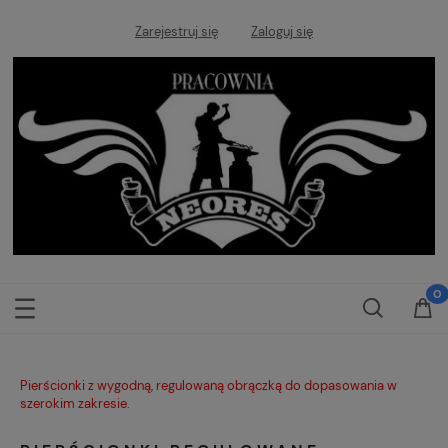
Zarejestruj się
Zaloguj się
Pierścionki z wygodną, regulowaną obrączką do dopasowania w
szerokim zakresie.