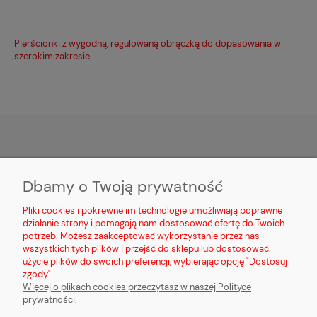
Pierścionki z wygodną, regulowaną obrączką do dopasowania w
szerokim zakresie.
MOJE KONTO
Dbamy o Twoją prywatność
PŁATNOŚCI I DOSTAWA
Pliki cookies i pokrewne im technologie umożliwiają poprawne
działanie strony i pomagają nam dostosować ofertę do Twoich
potrzeb. Możesz zaakceptować wykorzystanie przez nas
INFORMACJE
wszystkich tych plików i przejść do sklepu lub dostosować
użycie plików do swoich preferencji, wybierając opcję "Dostosuj
O NAS
zgody".
Więcej o plikach cookies przeczytasz w naszej Polityce
prywatności.