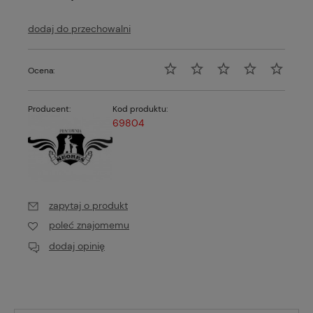
dodaj do przechowalni
Ocena:
Producent:
Kod produktu:
69804
zapytaj o produkt
poleć znajomemu
dodaj opinię