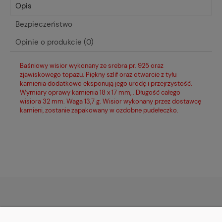
Opis
Bezpieczeństwo
Opinie o produkcie (0)
Baśniowy wisior wykonany ze srebra pr. 925 oraz
zjawiskowego topazu. Piękny szlif oraz otwarcie z tyłu
kamienia dodatkowo eksponują jego urodę i przejrzystość.
Wymiary oprawy kamienia 18 x 17 mm, . Długość całego
wisiora 32 mm. Waga 13,7 g. Wisior wykonany przez dostawcę
kamieni, zostanie zapakowany w ozdobne pudełeczko.
MOJE KONTO