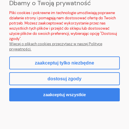
Dbamy o Twoją prywatność
PŁATNOŚCI I DOSTAWA
Pliki cookies i pokrewne im technologie umożliwiają poprawne
działanie strony i pomagają nam dostosować ofertę do Twoich
potrzeb. Możesz zaakceptować wykorzystanie przez nas
INFORMACJE
wszystkich tych plików i przejść do sklepu lub dostosować
użycie plików do swoich preferencji, wybierając opcję "Dostosuj
O NAS
zgody".
Więcej o plikach cookies przeczytasz w naszej Polityce
prywatności.
zaakceptuj tylko niezbędne
pokaż pełną wersję strony
dostosuj zgody
Sklep internetowy Shoper.pl
zaakceptuj wszystkie