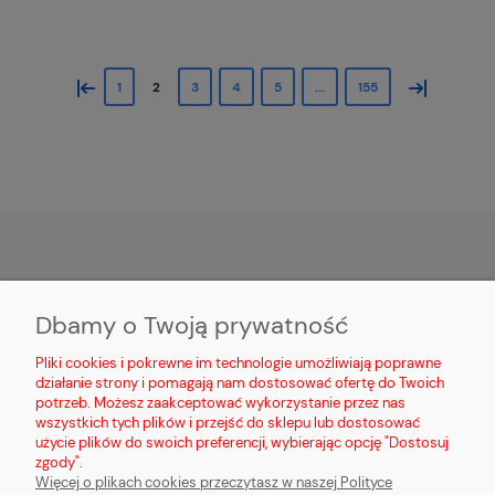
«
»
1
2
3
4
5
...
155
MOJE KONTO
Dbamy o Twoją prywatność
PŁATNOŚCI I DOSTAWA
Pliki cookies i pokrewne im technologie umożliwiają poprawne
działanie strony i pomagają nam dostosować ofertę do Twoich
potrzeb. Możesz zaakceptować wykorzystanie przez nas
INFORMACJE
wszystkich tych plików i przejść do sklepu lub dostosować
użycie plików do swoich preferencji, wybierając opcję "Dostosuj
O NAS
zgody".
Więcej o plikach cookies przeczytasz w naszej Polityce