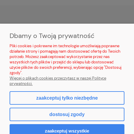
MOJE KONTO
Dbamy o Twoją prywatność
PŁATNOŚCI I DOSTAWA
Pliki cookies i pokrewne im technologie umożliwiają poprawne
działanie strony i pomagają nam dostosować ofertę do Twoich
potrzeb. Możesz zaakceptować wykorzystanie przez nas
INFORMACJE
wszystkich tych plików i przejść do sklepu lub dostosować
użycie plików do swoich preferencji, wybierając opcję "Dostosuj
O NAS
zgody".
Więcej o plikach cookies przeczytasz w naszej Polityce
prywatności.
zaakceptuj tylko niezbędne
pokaż pełną wersję strony
dostosuj zgody
Sklep internetowy Shoper.pl
zaakceptuj wszystkie